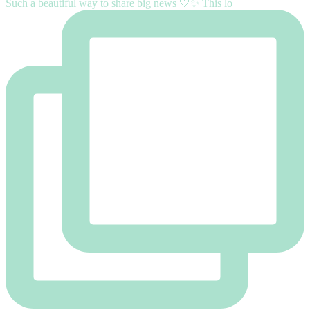
Such a beautiful way to share big news 🤍✨ This lo