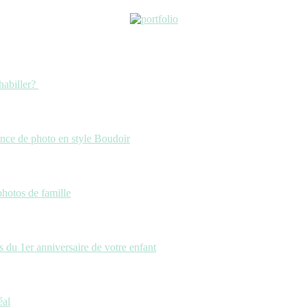
habiller?
ance de photo en style Boudoir
photos de famille
 du 1er anniversaire de votre enfant
éal