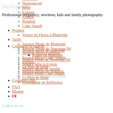
Nouveau-né
Lira Photography
Bébé
Enfants
Professional pregnancy, newborn, kids and family photography.
Famille
Boudoir
Cake Smash
Promos
Verger en Fleurs à Blainville
Tarifs
Session Photo de Maternité
Comment ça marche
Session Photo de Nouveau-Né
Session photo de maternité
Session Photo Familiale
Robes de maternité
Session Photo Cake Smash
Séance Photo de Nouveau-Né
Forfaits
Séance bébé 6-9 mois
Le Plan de Bébé
Séance photo de famille
Session Photo de Boudoir
Séance Photo Cake Smash
Contrat de Séance de Photo
Le Plan de Bébé
Contactez-moi
Programme de Référence
FAQ
Blogue
Follow us on