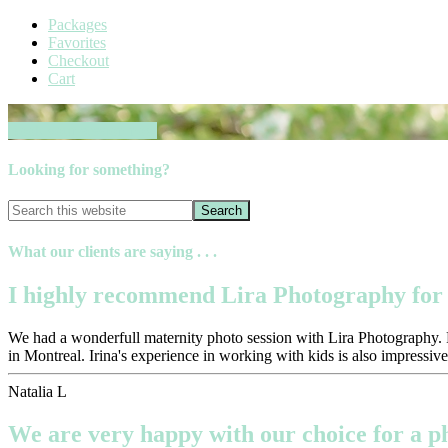
Packages
Favorites
Checkout
Cart
Book your session now
Looking for something?
What our clients are saying . . .
I highly recommend Lira Photography for 
We had a wonderfull maternity photo session with Lira Photography. Pr
in Montreal. Irina's experience in working with kids is also impressive
Natalia L
We are very happy with our choice for a 