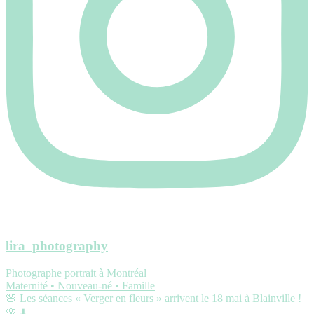
lira_photography
Photographe portrait à Montréal
Maternité • Nouveau-né • Famille
🌸 Les séances « Verger en fleurs » arrivent le 18 mai à Blainville !
🌸 ⬇️