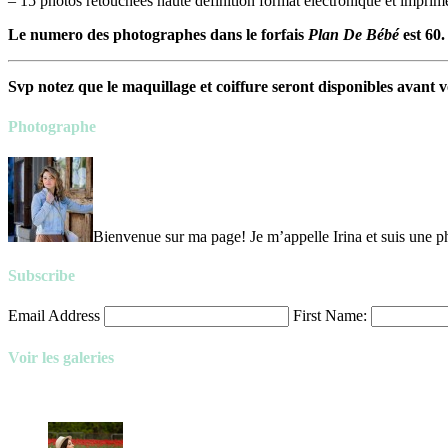
– 15
photos retouchées haute définition format électronique et imprim
Le numero des photographes dans le forfais
Plan De Bébé
est 60.
Svp notez que le maquillage et coiffure seront disponibles avant 
Photographe
Bienvenue sur ma page! Je m’appelle Irina et suis une ph
Subscribe
Email Address
First Name:
Voir les galeries