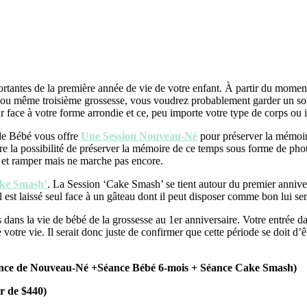
portantes de la première année de vie de votre enfant. À partir du mom
me ou même troisième grossesse, vous voudrez probablement garder un sou
ur face à votre forme arrondie et ce, peu importe votre type de corps ou 
de Bébé vous offre
Une Session Nouveau-Né
pour préserver la mémoir
 la possibilité de préserver la mémoire de ce temps sous forme de phot
is et ramper mais ne marche pas encore.
ake Smash’
. La Session ‘Cake Smash’ se tient autour du premier annivers
l est laissé seul face à un gâteau dont il peut disposer comme bon lui se
 dans la vie de bébé de la grossesse au 1er anniversaire. Votre entrée
votre vie. Il serait donc juste de confirmer que cette période se doit d’
ance de Nouveau-Né +Séance Bébé 6-mois + Séance Cake Smash)
r de $440)