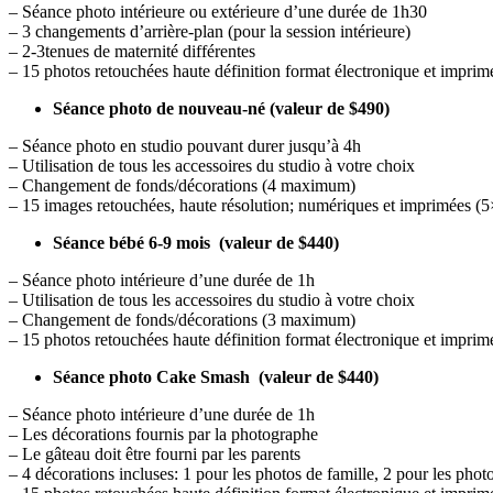
–
Séance
photo intérieure ou extérieure d’une durée de 1h30
–
3 changements d’arrière-plan (pour la session intérieure)
– 2-
3tenues de maternité différentes
– 15 photos retouchées haute définition format électronique et imprim
Séance photo
de nouveau-né
(valeur de
$490)
–
Séance photo en studio pouvant durer jusqu’à 4h
–
Utilisation de tous les accessoires du studio à votre choix
–
Changement de fonds/décorations (4 maximum)
– 15 images retouchées, haute résolution; numériques et imprimées (
Séance
b
ébé 6-9 mois (valeur de $440)
–
Séance
photo intérieure d’une durée de 1h
–
Utilisation de tous les accessoires du studio à votre choix
–
Changement de fonds/décorations (3 maximum)
– 15 photos retouchées haute définition format électronique et imprim
Séance
photo Cake Smash (valeur de $440)
–
Séance
photo intérieure d’une durée de 1h
– Les décorations fournis par la photographe
–
Le gâteau doit être fourni par les parents
–
4
décorations incluses: 1 pour les photos de famille, 2 pour les phot