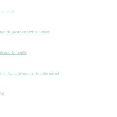
habiller?
ance de photo en style Boudoir
photos de famille
 du 1er anniversaire de votre enfant
éal