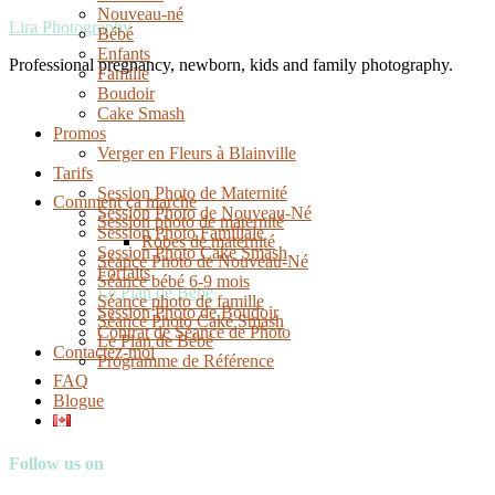
Nouveau-né
Lira Photography
Bébé
Enfants
Professional pregnancy, newborn, kids and family photography.
Famille
Boudoir
Cake Smash
Promos
Verger en Fleurs à Blainville
Tarifs
Session Photo de Maternité
Comment ça marche
Session Photo de Nouveau-Né
Session photo de maternité
Session Photo Familiale
Robes de maternité
Session Photo Cake Smash
Séance Photo de Nouveau-Né
Forfaits
Séance bébé 6-9 mois
Le Plan de Bébé
Séance photo de famille
Session Photo de Boudoir
Séance Photo Cake Smash
Contrat de Séance de Photo
Le Plan de Bébé
Contactez-moi
Programme de Référence
FAQ
Blogue
Follow us on