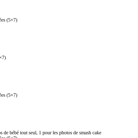
ées (5×7)
5×7)
ées (5×7)
os de bébé tout seul, 1 pour les photos de smash cake