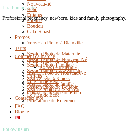
Nouveau-né
Lira Photography
Bébé
Enfants
Professional pregnancy, newborn, kids and family photography.
Famille
Boudoir
Cake Smash
Promos
Verger en Fleurs à Blainville
Tarifs
Session Photo de Maternité
Comment ça marche
Session Photo de Nouveau-Né
Session photo de maternité
Session Photo Familiale
Robes de maternité
Session Photo Cake Smash
Séance Photo de Nouveau-Né
Forfaits
Séance bébé 6-9 mois
Le Plan de Bébé
Séance photo de famille
Session Photo de Boudoir
Séance Photo Cake Smash
Contrat de Séance de Photo
Le Plan de Bébé
Contactez-moi
Programme de Référence
FAQ
Blogue
Follow us on