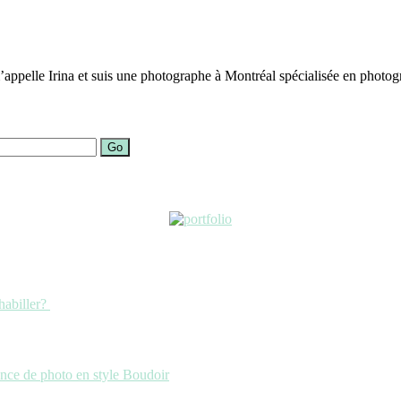
ppelle Irina et suis une photographe à Montréal spécialisée en photogra
Go
habiller?
ance de photo en style Boudoir