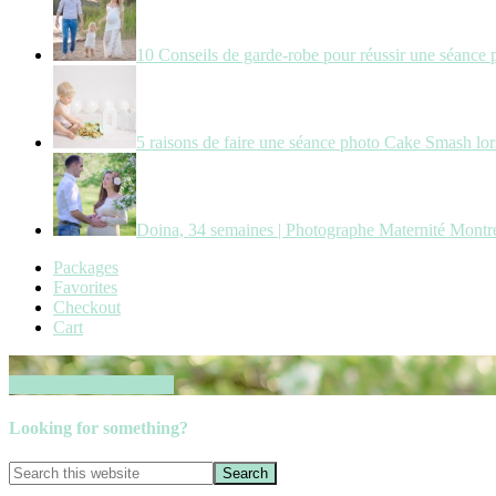
10 Conseils de garde-robe pour réussir une séance 
5 raisons de faire une séance photo Cake Smash lors
Doina, 34 semaines | Photographe Maternité Montr
Packages
Favorites
Checkout
Cart
Book your session now
Looking for something?