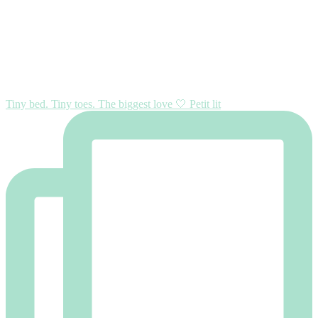
Tiny bed. Tiny toes. The biggest love 🤍 Petit lit