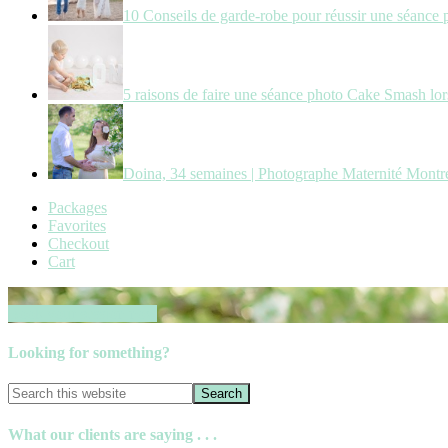
10 Conseils de garde-robe pour réussir une séance 
5 raisons de faire une séance photo Cake Smash lors
Doina, 34 semaines | Photographe Maternité Montr
Packages
Favorites
Checkout
Cart
Book your session now
Looking for something?
What our clients are saying . . .