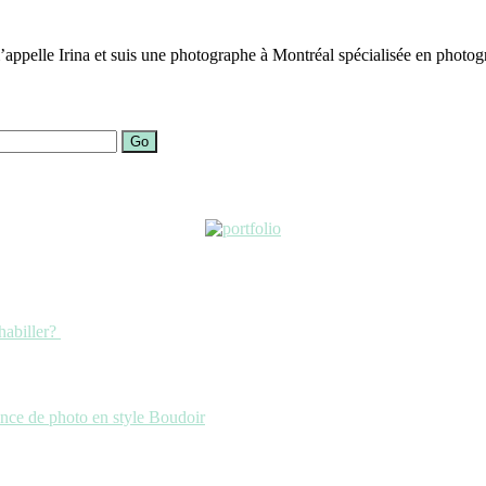
ppelle Irina et suis une photographe à Montréal spécialisée en photogra
Go
habiller?
ance de photo en style Boudoir