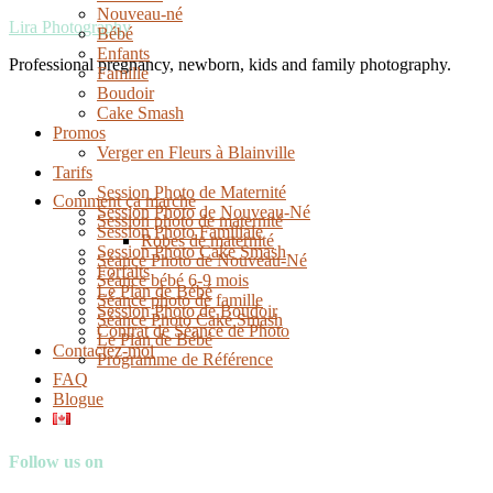
Nouveau-né
Lira Photography
Bébé
Enfants
Professional pregnancy, newborn, kids and family photography.
Famille
Boudoir
Cake Smash
Promos
Verger en Fleurs à Blainville
Tarifs
Session Photo de Maternité
Comment ça marche
Session Photo de Nouveau-Né
Session photo de maternité
Session Photo Familiale
Robes de maternité
Session Photo Cake Smash
Séance Photo de Nouveau-Né
Forfaits
Séance bébé 6-9 mois
Le Plan de Bébé
Séance photo de famille
Session Photo de Boudoir
Séance Photo Cake Smash
Contrat de Séance de Photo
Le Plan de Bébé
Contactez-moi
Programme de Référence
FAQ
Blogue
Follow us on