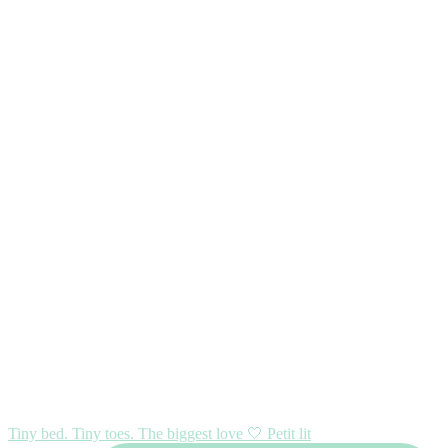
Tiny bed. Tiny toes. The biggest love 🤍 Petit lit