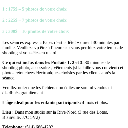
1
: 175$ – 5 photos de votre choix
2 : 225$ – 7 photos de votre choix
3 : 300$ – 10 photos de votre choix
Les séances express « Papa, c’est ta fête! » durent 30 minutes par
famille. Veuillez svp être à l’heure car vous perdriez votre temps de
shooting si vous êtes en retard.
Ce qui est inclus dans les Forfaits 1, 2 et 3
: 30 minutes de
shooting photo, accessoires, vêtements (si la taille vous convient) et
photos retouchées électroniques choisies par les clients après la
séance.
Veuillez noter que les fichiers non édités ne sont ni vendus ni
distribués gratuitement.
L’âge idéal pour les enfants participants:
4 mois et plus.
Lieu
: Dans mon studio sur la Rive-Nord (3 rue des Lotus,
Blainville, J7C 5V2)
Telephone:
(514) 686-4282.