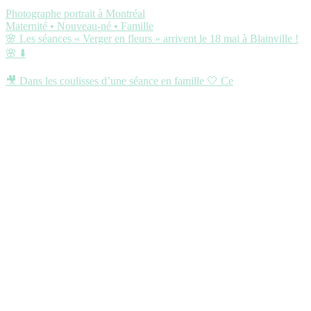
Photographe portrait à Montréal
Maternité • Nouveau-né • Famille
🌸 Les séances « Verger en fleurs » arrivent le 18 mai à Blainville !
🌸 ⬇️
🎥 Dans les coulisses d’une séance en famille 🤍 Ce