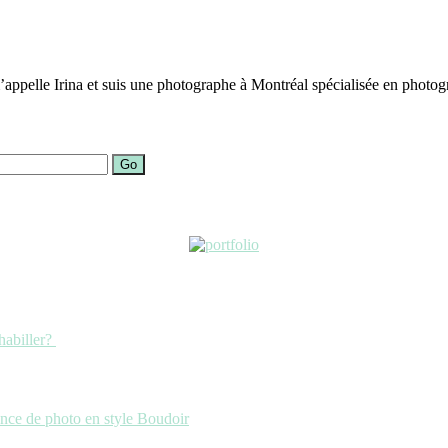
ppelle Irina et suis une photographe à Montréal spécialisée en photogra
Go
habiller?
ance de photo en style Boudoir