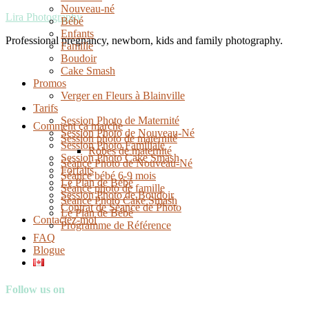
Nouveau-né
Lira Photography
Bébé
Enfants
Professional pregnancy, newborn, kids and family photography.
Famille
Boudoir
Cake Smash
Promos
Verger en Fleurs à Blainville
Tarifs
Session Photo de Maternité
Comment ça marche
Session Photo de Nouveau-Né
Session photo de maternité
Session Photo Familiale
Robes de maternité
Session Photo Cake Smash
Séance Photo de Nouveau-Né
Forfaits
Séance bébé 6-9 mois
Le Plan de Bébé
Séance photo de famille
Session Photo de Boudoir
Séance Photo Cake Smash
Contrat de Séance de Photo
Le Plan de Bébé
Contactez-moi
Programme de Référence
FAQ
Blogue
Follow us on