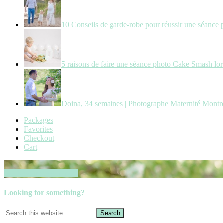
10 Conseils de garde-robe pour réussir une séance 
5 raisons de faire une séance photo Cake Smash lors
Doina, 34 semaines | Photographe Maternité Montr
Packages
Favorites
Checkout
Cart
Book your session now
Looking for something?