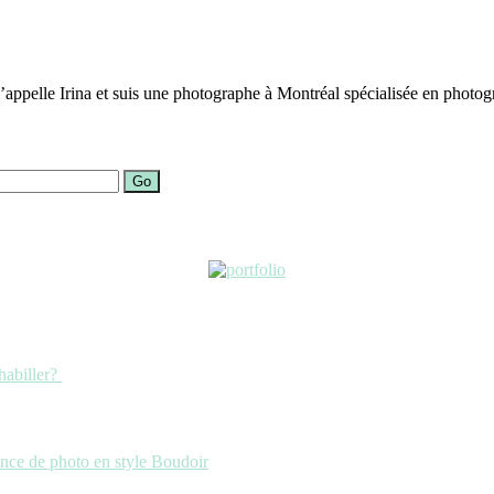
ppelle Irina et suis une photographe à Montréal spécialisée en photogra
Go
habiller?
ance de photo en style Boudoir