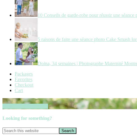
10 Conseils de garde-robe pour réussir une séance 
5 raisons de faire une séance photo Cake Smash lors
Doina, 34 semaines | Photographe Maternité Montr
Packages
Favorites
Checkout
Cart
Book your session now
Looking for something?