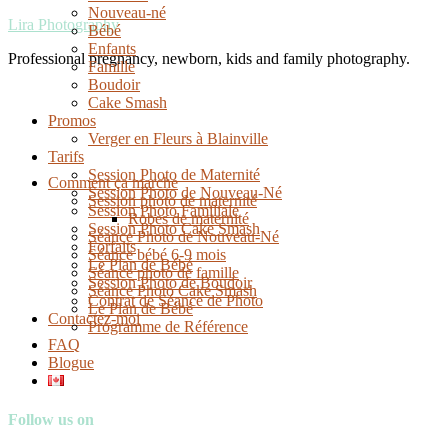
Nouveau-né
Lira Photography
Bébé
Enfants
Professional pregnancy, newborn, kids and family photography.
Famille
Boudoir
Cake Smash
Promos
Verger en Fleurs à Blainville
Tarifs
Session Photo de Maternité
Comment ça marche
Session Photo de Nouveau-Né
Session photo de maternité
Session Photo Familiale
Robes de maternité
Session Photo Cake Smash
Séance Photo de Nouveau-Né
Forfaits
Séance bébé 6-9 mois
Le Plan de Bébé
Séance photo de famille
Session Photo de Boudoir
Séance Photo Cake Smash
Contrat de Séance de Photo
Le Plan de Bébé
Contactez-moi
Programme de Référence
FAQ
Blogue
Follow us on