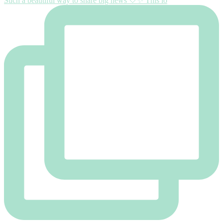
Such a beautiful way to share big news 🤍✨ This lo